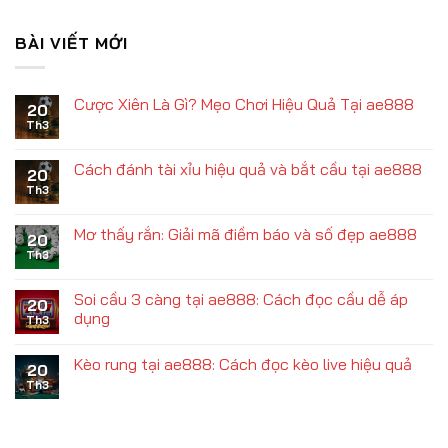
BÀI VIẾT MỚI
Cược Xiên Là Gì? Mẹo Chơi Hiệu Quả Tại ae888
20
Th3
Cách đánh tài xỉu hiệu quả và bắt cầu tại ae888
20
Th3
Mơ thấy rắn: Giải mã điềm báo và số đẹp ae888
20
Th3
Soi cầu 3 càng tại ae888: Cách đọc cầu dễ áp
20
dụng
Th3
Kèo rung tại ae888: Cách đọc kèo live hiệu quả
20
Th3