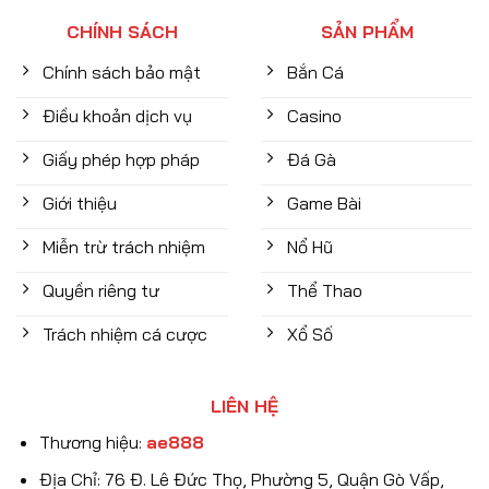
CHÍNH SÁCH
SẢN PHẨM
Chính sách bảo mật
Bắn Cá
Điều khoản dịch vụ
Casino
Giấy phép hợp pháp
Đá Gà
Giới thiệu
Game Bài
Miễn trừ trách nhiệm
Nổ Hũ
Quyền riêng tư
Thể Thao
Trách nhiệm cá cược
Xổ Số
LIÊN HỆ
Thương hiệu:
ae888
Địa Chỉ: 76 Đ. Lê Đức Thọ, Phường 5, Quận Gò Vấp,