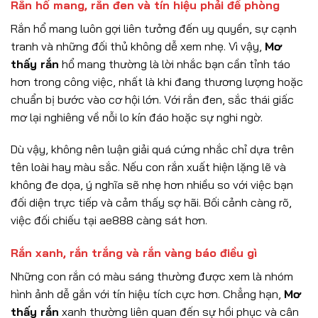
Rắn hổ mang, rắn đen và tín hiệu phải đề phòng
Rắn hổ mang luôn gợi liên tưởng đến uy quyền, sự cạnh
tranh và những đối thủ không dễ xem nhẹ. Vì vậy,
Mơ
thấy rắn
hổ mang thường là lời nhắc bạn cần tỉnh táo
hơn trong công việc, nhất là khi đang thương lượng hoặc
chuẩn bị bước vào cơ hội lớn. Với rắn đen, sắc thái giấc
mơ lại nghiêng về nỗi lo kín đáo hoặc sự nghi ngờ.
Dù vậy, không nên luận giải quá cứng nhắc chỉ dựa trên
tên loài hay màu sắc. Nếu con rắn xuất hiện lặng lẽ và
không đe dọa, ý nghĩa sẽ nhẹ hơn nhiều so với việc bạn
đối diện trực tiếp và cảm thấy sợ hãi. Bối cảnh càng rõ,
việc đối chiếu tại ae888 càng sát hơn.
Rắn xanh, rắn trắng và rắn vàng báo điều gì
Những con rắn có màu sáng thường được xem là nhóm
hình ảnh dễ gắn với tín hiệu tích cực hơn. Chẳng hạn,
Mơ
thấy rắn
xanh thường liên quan đến sự hồi phục và cân