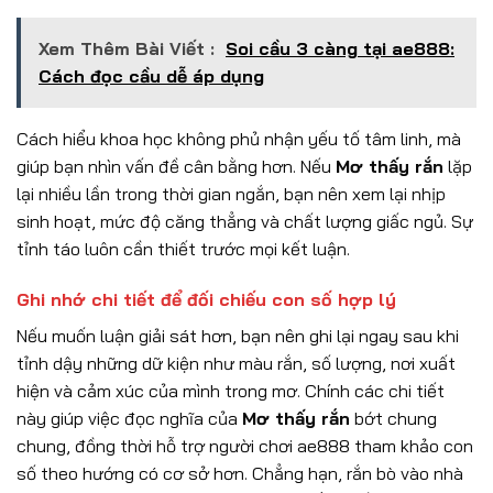
Xem Thêm Bài Viết :
Soi cầu 3 càng tại ae888:
Cách đọc cầu dễ áp dụng
Cách hiểu khoa học không phủ nhận yếu tố tâm linh, mà
giúp bạn nhìn vấn đề cân bằng hơn. Nếu
Mơ thấy rắn
lặp
lại nhiều lần trong thời gian ngắn, bạn nên xem lại nhịp
sinh hoạt, mức độ căng thẳng và chất lượng giấc ngủ. Sự
tỉnh táo luôn cần thiết trước mọi kết luận.
Ghi nhớ chi tiết để đối chiếu con số hợp lý
Nếu muốn luận giải sát hơn, bạn nên ghi lại ngay sau khi
tỉnh dậy những dữ kiện như màu rắn, số lượng, nơi xuất
hiện và cảm xúc của mình trong mơ. Chính các chi tiết
này giúp việc đọc nghĩa của
Mơ thấy rắn
bớt chung
chung, đồng thời hỗ trợ người chơi ae888 tham khảo con
số theo hướng có cơ sở hơn. Chẳng hạn, rắn bò vào nhà