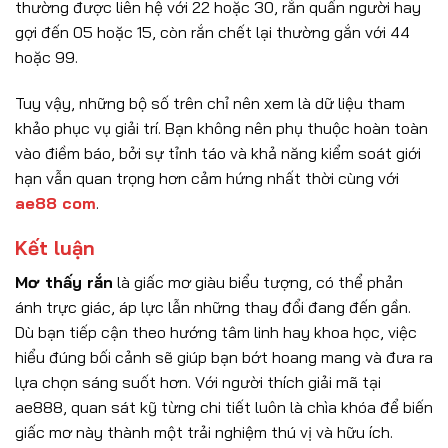
thường được liên hệ với 22 hoặc 30, rắn quấn người hay
gợi đến 05 hoặc 15, còn rắn chết lại thường gắn với 44
hoặc 99.
Tuy vậy, những bộ số trên chỉ nên xem là dữ liệu tham
khảo phục vụ giải trí. Bạn không nên phụ thuộc hoàn toàn
vào điềm báo, bởi sự tỉnh táo và khả năng kiểm soát giới
hạn vẫn quan trọng hơn cảm hứng nhất thời cùng với
ae88 com
.
Kết luận
Mơ thấy rắn
là giấc mơ giàu biểu tượng, có thể phản
ánh trực giác, áp lực lẫn những thay đổi đang đến gần.
Dù bạn tiếp cận theo hướng tâm linh hay khoa học, việc
hiểu đúng bối cảnh sẽ giúp bạn bớt hoang mang và đưa ra
lựa chọn sáng suốt hơn. Với người thích giải mã tại
ae888, quan sát kỹ từng chi tiết luôn là chìa khóa để biến
giấc mơ này thành một trải nghiệm thú vị và hữu ích.