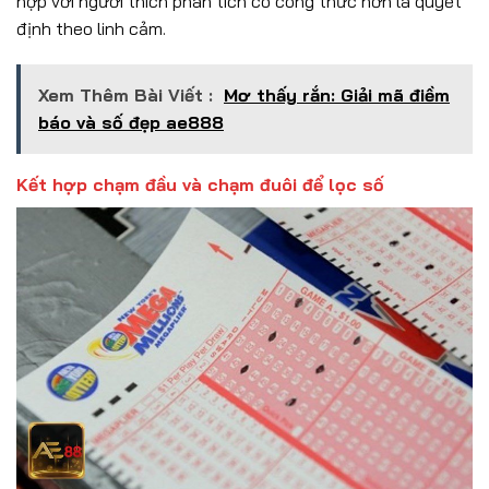
hợp với người thích phân tích có công thức hơn là quyết
định theo linh cảm.
Xem Thêm Bài Viết :
Mơ thấy rắn: Giải mã điềm
báo và số đẹp ae888
Kết hợp chạm đầu và chạm đuôi để lọc số