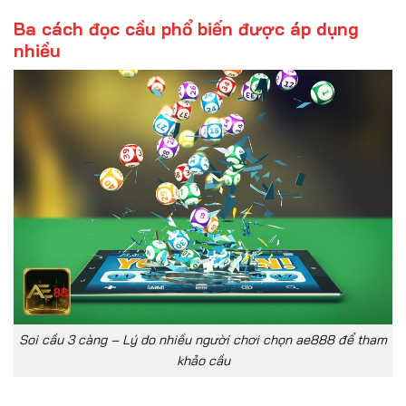
Ba cách đọc cầu phổ biến được áp dụng
nhiều
Soi cầu 3 càng – Lý do nhiều người chơi chọn ae888 để tham
khảo cầu