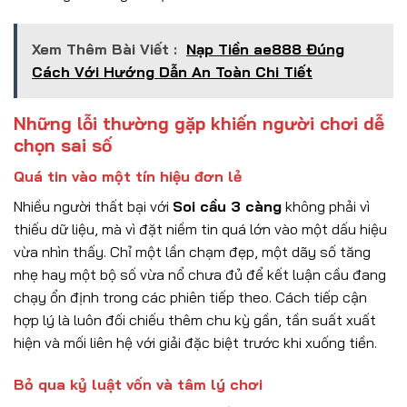
Xem Thêm Bài Viết :
Nạp Tiền ae888 Đúng
Cách Với Hướng Dẫn An Toàn Chi Tiết
Những lỗi thường gặp khiến người chơi dễ
chọn sai số
Quá tin vào một tín hiệu đơn lẻ
Nhiều người thất bại với
Soi cầu 3 càng
không phải vì
thiếu dữ liệu, mà vì đặt niềm tin quá lớn vào một dấu hiệu
vừa nhìn thấy. Chỉ một lần chạm đẹp, một dãy số tăng
nhẹ hay một bộ số vừa nổ chưa đủ để kết luận cầu đang
chạy ổn định trong các phiên tiếp theo. Cách tiếp cận
hợp lý là luôn đối chiếu thêm chu kỳ gần, tần suất xuất
hiện và mối liên hệ với giải đặc biệt trước khi xuống tiền.
Bỏ qua kỷ luật vốn và tâm lý chơi