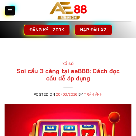
Skip
to
content
ĐĂNG KÝ +200K
NẠP ĐẦU X2
XỔ SỐ
Soi cầu 3 càng tại ae888: Cách đọc
cầu dễ áp dụng
POSTED ON
20/03/2026
BY
TRẦN ÁNH