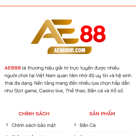
AE888
là thương hiệu giải trí trực tuyến được nhiều
người chơi tại Việt Nam quan tâm nhờ độ uy tín và hệ sinh
thái đa dạng. Nền tảng mang đến nhiều lựa chọn hấp dẫn
như Slot game, Casino live, Thể thao, Bắn cá và Xổ số.
CHÍNH SÁCH
SẢN PHẨM
Chính sách bảo mật
Bắn Cá