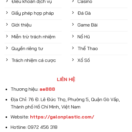
Điều khoản dịch vụ
Casino
Giấy phép hợp pháp
Đá Gà
Giới thiệu
Game Bài
Miễn trừ trách nhiệm
Nổ Hũ
Quyền riêng tư
Thể Thao
Trách nhiệm cá cược
Xổ Số
LIÊN HỆ
Thương hiệu:
ae888
Địa Chỉ: 76 Đ. Lê Đức Thọ, Phường 5, Quận Gò Vấp,
Thành phố Hồ Chí Minh, Việt Nam
Website:
https://galonplastic.com/
Hotline: 0972 456 318