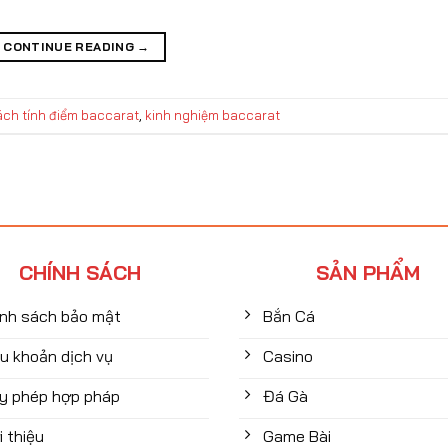
CONTINUE READING
→
ách tính điểm baccarat
,
kinh nghiệm baccarat
CHÍNH SÁCH
SẢN PHẨM
nh sách bảo mật
Bắn Cá
u khoản dịch vụ
Casino
y phép hợp pháp
Đá Gà
i thiệu
Game Bài