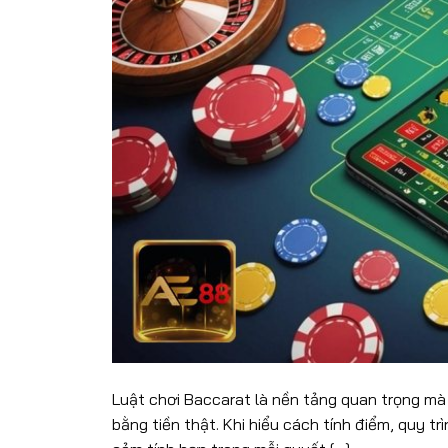
Luật chơi Baccarat là nền tảng quan trọng mà
bằng tiền thật. Khi hiểu cách tính điểm, quy t