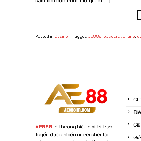
cảm tính hơn trong mỗi quyết […]
Posted in
Casino
|
Tagged
ae888
,
baccarat online
,
c
Chí
Điề
Giấ
AE888
là thương hiệu giải trí trực
tuyến được nhiều người chơi tại
Giớ