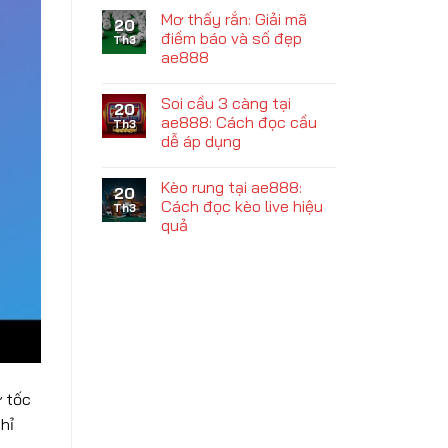
Mơ thấy rắn: Giải mã
20
điềm báo và số đẹp
Th3
ae888
Soi cầu 3 càng tại
20
ae888: Cách đọc cầu
Th3
dễ áp dụng
Kèo rung tại ae888:
20
Cách đọc kèo live hiệu
Th3
quả
ừ tốc
hỉ