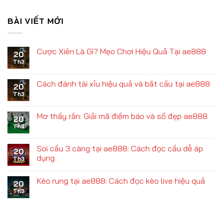
BÀI VIẾT MỚI
Cược Xiên Là Gì? Mẹo Chơi Hiệu Quả Tại ae888
20
Th3
Cách đánh tài xỉu hiệu quả và bắt cầu tại ae888
20
Th3
Mơ thấy rắn: Giải mã điềm báo và số đẹp ae888
20
Th3
Soi cầu 3 càng tại ae888: Cách đọc cầu dễ áp
20
dụng
Th3
Kèo rung tại ae888: Cách đọc kèo live hiệu quả
20
Th3