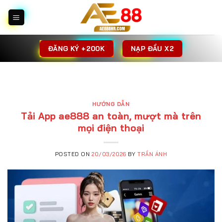
Skip
to
content
ĐĂNG KÝ +200K
NẠP ĐẦU X2
HƯỚNG DẪN
Tải App ae888 an toàn, mượt mà trên
mọi điện thoại
POSTED ON
20/03/2026
BY
TRẦN ÁNH