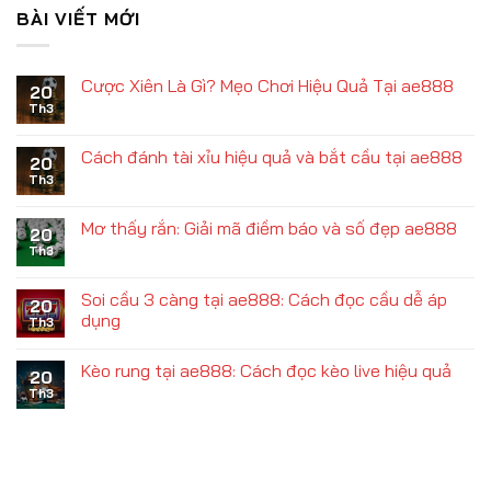
BÀI VIẾT MỚI
Cược Xiên Là Gì? Mẹo Chơi Hiệu Quả Tại ae888
20
Th3
Cách đánh tài xỉu hiệu quả và bắt cầu tại ae888
20
Th3
Mơ thấy rắn: Giải mã điềm báo và số đẹp ae888
20
Th3
Soi cầu 3 càng tại ae888: Cách đọc cầu dễ áp
20
dụng
Th3
Kèo rung tại ae888: Cách đọc kèo live hiệu quả
20
Th3