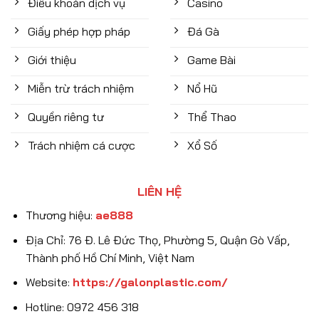
Điều khoản dịch vụ
Casino
Giấy phép hợp pháp
Đá Gà
Giới thiệu
Game Bài
Miễn trừ trách nhiệm
Nổ Hũ
Quyền riêng tư
Thể Thao
Trách nhiệm cá cược
Xổ Số
LIÊN HỆ
Thương hiệu:
ae888
Địa Chỉ: 76 Đ. Lê Đức Thọ, Phường 5, Quận Gò Vấp,
Thành phố Hồ Chí Minh, Việt Nam
Website:
https://galonplastic.com/
Hotline: 0972 456 318