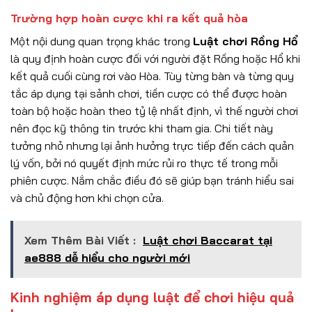
Trường hợp hoàn cược khi ra kết quả hòa
Một nội dung quan trọng khác trong
Luật chơi Rồng Hổ
là quy định hoàn cược đối với người đặt Rồng hoặc Hổ khi
kết quả cuối cùng rơi vào Hòa. Tùy từng bàn và từng quy
tắc áp dụng tại sảnh chơi, tiền cược có thể được hoàn
toàn bộ hoặc hoàn theo tỷ lệ nhất định, vì thế người chơi
nên đọc kỹ thông tin trước khi tham gia. Chi tiết này
tưởng nhỏ nhưng lại ảnh hưởng trực tiếp đến cách quản
lý vốn, bởi nó quyết định mức rủi ro thực tế trong mỗi
phiên cược. Nắm chắc điều đó sẽ giúp bạn tránh hiểu sai
và chủ động hơn khi chọn cửa.
Xem Thêm Bài Viết :
Luật chơi Baccarat tại
ae888 dễ hiểu cho người mới
Kinh nghiệm áp dụng luật để chơi hiệu quả