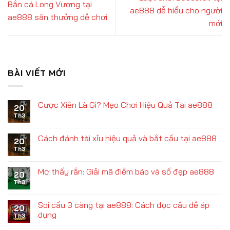
Bắn cá Long Vương tại
ae888 dễ hiểu cho người
ae888 săn thưởng dễ chơi
mới
BÀI VIẾT MỚI
Cược Xiên Là Gì? Mẹo Chơi Hiệu Quả Tại ae888
20
Th3
Cách đánh tài xỉu hiệu quả và bắt cầu tại ae888
20
Th3
Mơ thấy rắn: Giải mã điềm báo và số đẹp ae888
20
Th3
Soi cầu 3 càng tại ae888: Cách đọc cầu dễ áp
20
dụng
Th3