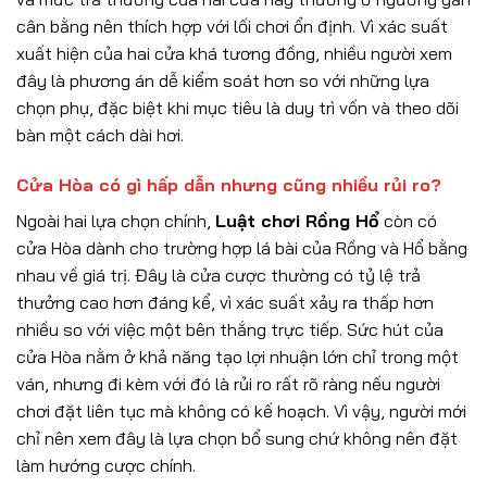
cân bằng nên thích hợp với lối chơi ổn định. Vì xác suất
xuất hiện của hai cửa khá tương đồng, nhiều người xem
đây là phương án dễ kiểm soát hơn so với những lựa
chọn phụ, đặc biệt khi mục tiêu là duy trì vốn và theo dõi
bàn một cách dài hơi.
Cửa Hòa có gì hấp dẫn nhưng cũng nhiều rủi ro?
Ngoài hai lựa chọn chính,
Luật chơi Rồng Hổ
còn có
cửa Hòa dành cho trường hợp lá bài của Rồng và Hổ bằng
nhau về giá trị. Đây là cửa cược thường có tỷ lệ trả
thưởng cao hơn đáng kể, vì xác suất xảy ra thấp hơn
nhiều so với việc một bên thắng trực tiếp. Sức hút của
cửa Hòa nằm ở khả năng tạo lợi nhuận lớn chỉ trong một
ván, nhưng đi kèm với đó là rủi ro rất rõ ràng nếu người
chơi đặt liên tục mà không có kế hoạch. Vì vậy, người mới
chỉ nên xem đây là lựa chọn bổ sung chứ không nên đặt
làm hướng cược chính.