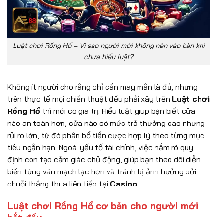
Luật chơi Rồng Hổ – Vì sao người mới không nên vào bàn khi
chưa hiểu luật?
Không ít người cho rằng chỉ cần may mắn là đủ, nhưng
trên thực tế mọi chiến thuật đều phải xây trên
Luật chơi
Rồng Hổ
thì mới có giá trị. Hiểu luật giúp bạn biết cửa
nào an toàn hơn, cửa nào có mức trả thưởng cao nhưng
rủi ro lớn, từ đó phân bổ tiền cược hợp lý theo từng mục
tiêu ngắn hạn. Ngoài yếu tố tài chính, việc nắm rõ quy
định còn tạo cảm giác chủ động, giúp bạn theo dõi diễn
biến từng ván mạch lạc hơn và tránh bị ảnh hưởng bởi
chuỗi thắng thua liên tiếp tại
Casino
.
Luật chơi Rồng Hổ cơ bản cho người mới