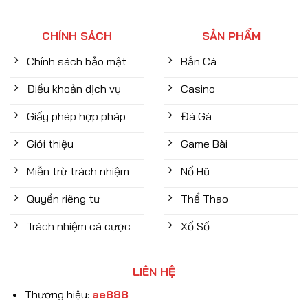
CHÍNH SÁCH
SẢN PHẨM
Chính sách bảo mật
Bắn Cá
Điều khoản dịch vụ
Casino
Giấy phép hợp pháp
Đá Gà
Giới thiệu
Game Bài
Miễn trừ trách nhiệm
Nổ Hũ
Quyền riêng tư
Thể Thao
Trách nhiệm cá cược
Xổ Số
LIÊN HỆ
Thương hiệu:
ae888