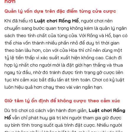
hơn
Quản lý vốn dựa trên đặc điểm từng cửa cược
Khi đã hiểu rõ
Luật chơi Rồng Hổ
, người chơi nên
chuyển sang bước quan trọng không kém là quản lý ngân
sách theo tính chất của từng cửa. Với Rồng và Hổ, bạn có
thể chia vốn thành nhiều phần nhỏ để duy trì thời gian
theo bàn lâu hơn, còn với cửa Hòa thì chỉ nên dùng một
tỷ lệ tiền thấp vì xác suất xuất hiện không cao. Cách đi
hợp lý nhất cho người mới là đặt giới hạn thắng và thua
ngay từ đầu, nhờ đó tránh được tình trạng gỡ cược liên
tục khi cảm xúc bắt đầu lấn át tính toán. Chơi có kỷ luật
luôn hiệu quả hơn chạy theo vài ván ngắn hạn.
Giữ tâm lý ổn định để không cược theo cảm xúc
Dù trò chơi có cách vận hành đơn giản,
Luật chơi Rồng
Hổ
vẫn chỉ phát huy giá trị khi người tham gia giữ được
sự bình tĩnh trong suốt quá trình đặt cược. Nhiều người