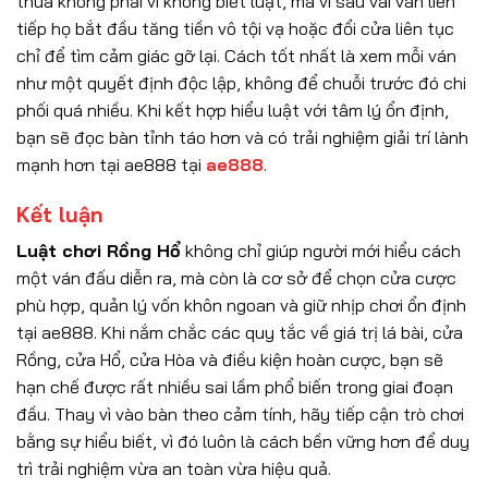
thua không phải vì không biết luật, mà vì sau vài ván liên
tiếp họ bắt đầu tăng tiền vô tội vạ hoặc đổi cửa liên tục
chỉ để tìm cảm giác gỡ lại. Cách tốt nhất là xem mỗi ván
như một quyết định độc lập, không để chuỗi trước đó chi
phối quá nhiều. Khi kết hợp hiểu luật với tâm lý ổn định,
bạn sẽ đọc bàn tỉnh táo hơn và có trải nghiệm giải trí lành
mạnh hơn tại ae888 tại
ae888
.
Kết luận
Luật chơi Rồng Hổ
không chỉ giúp người mới hiểu cách
một ván đấu diễn ra, mà còn là cơ sở để chọn cửa cược
phù hợp, quản lý vốn khôn ngoan và giữ nhịp chơi ổn định
tại ae888. Khi nắm chắc các quy tắc về giá trị lá bài, cửa
Rồng, cửa Hổ, cửa Hòa và điều kiện hoàn cược, bạn sẽ
hạn chế được rất nhiều sai lầm phổ biến trong giai đoạn
đầu. Thay vì vào bàn theo cảm tính, hãy tiếp cận trò chơi
bằng sự hiểu biết, vì đó luôn là cách bền vững hơn để duy
trì trải nghiệm vừa an toàn vừa hiệu quả.