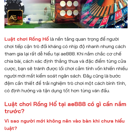
Luật chơi Rồng Hổ
là nền tảng quan trọng để người
chơi tiếp cận trò đối kháng có nhịp độ nhanh nhưng cách
tham gia lại rất dễ hiểu tại ae888. Khi nắm chắc cơ chế
chia bài, cách xác định thắng thua và đặc điểm từng cửa
cược, bạn sẽ tránh được lối chơi cảm tính vốn khiến nhiều
người mới mất kiểm soát ngân sách. Đây cũng là bước
đệm cần thiết để trải nghiệm trò chơi một cách bình tĩnh,
có định hướng và tận dụng tốt hơn từng ván đấu.
Luật chơi Rồng Hổ tại ae888 có gì cần nắm
trước?
Vì sao người mới không nên vào bàn khi chưa hiểu
luật?